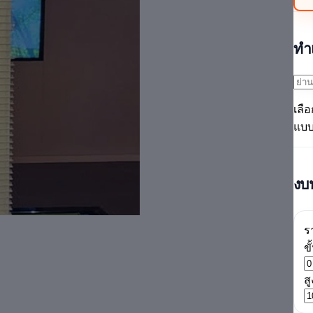
ทำ
เลื
แบบ
งบ
ร
ขั
ส