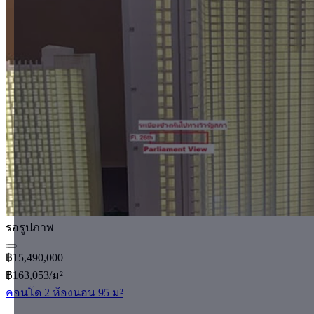
รอรูปภาพ
฿15,490,000
฿163,053/ม²
คอนโด 2 ห้องนอน 95 ม²