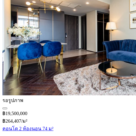
รอรูปภาพ
฿19,500,000
฿264,407/ม²
คอนโด 2 ห้องนอน 74 ม²