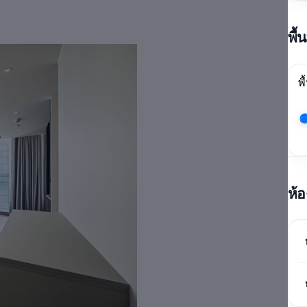
พื้
พื
ห้อ