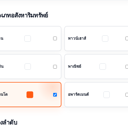
เภทอสังหาริมทรัพย์
าน
ทาวน์เฮาส์
ดิน
พาณิชย์
อนโด
อพาร์ตเมนต์
ยงลำดับ