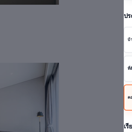
ประ
บ้
ที่
ค
เรี