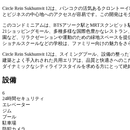
Circle Rein Sukhumvit 12は、バンコクの活
とビジネスの中心地へのアクセスが容易です。この開発はモ
このコンドミニアムは、BTSアソーク駅とMRTスクンビッ
21ショッピングモール、多種多様な国際色豊かなレストラ
園など、リラクゼーションや運動のための緑地スペースを提供
ショナルスクールなどの学校は、ファミリー向けの魅力をさ
Circle Rein Sukhumvit 12は、スイミングプ
建築とよく手入れされた共用エリアは、品質と快適さへのこ
ダイナミックなシティライフスタイルを求める方にとって絶
設備
6
24時間セキュリティ
エレベーター
ジム
プール
駐車場
防犯カメラ