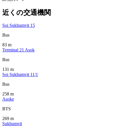
近くの交通機関
Soi Sukhumvit 15
Bus
83 m
Terminal 21 Asok
Bus
131 m
Soi Sukhumvit 11/1
Bus
258 m
Asoke
BTS
269 m
Sukhumvit