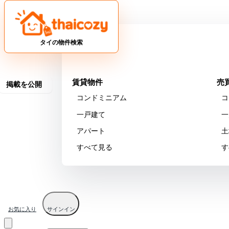
不動産
タイの物件検索
物件検索
賃貸物件
売
掲載を公開
コンドミニアム
コ
一戸建て
一
アパート
土
すべて見る
す
お気に入り
サインイン